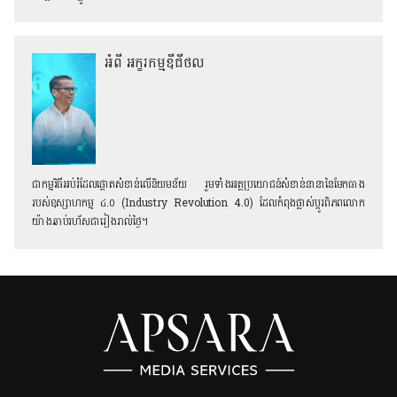
អំពី អក្ខរកម្មឌីជីថល
ជាកម្មវិធីអប់រំដែលផ្តោតសំខាន់លើនិយមន័យ រួមទាំងអត្ថប្រយោជន៍សំខាន់នានានៃមែកធាង
របស់ឧស្សាហកម្ម ៤.០ (Industry Revolution 4.0) ដែលកំពុងផ្លាស់ប្តូរពិភពលោក
យ៉ាងឆាប់រហ័សជារៀងរាល់ថ្ងៃ។