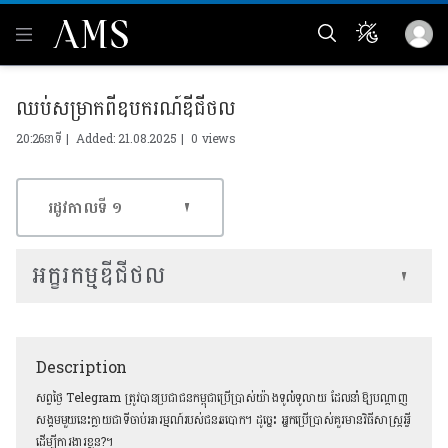
ឈប់សម្រាកពីឧបករណ៍ឌីជីថល
20:26នាទី | Added: 21.08.2025 |
0 views
រដូវកាលទី​ ១
អក្ខរកម្មឌីជីថល
Description
សព្វថ្ងៃ Telegram ត្រូវបានប្រជាជនកម្ពុជាប្រើប្រាស់យ៉ាងទូលំទូលាយ ដែលនាំឱ្យបណ្ដាញ
សង្គមមួយនេះក្លាយជាទីចាប់អារម្មណ៍របស់ជនឆបោក។ ដូច្នេះ អ្នកប្រើប្រាស់គួរមានវិធីសាស្ត្រអ្វី
ដើម្បីការងារខ្លួន?។