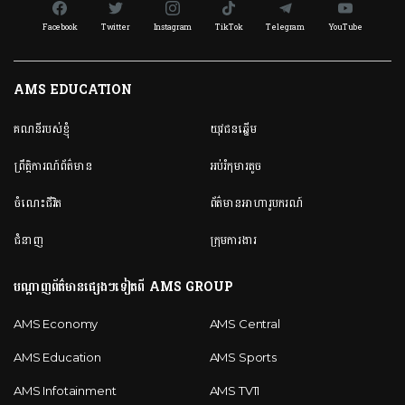
Facebook
Twitter
Instagram
TikTok
Telegram
YouTube
AMS EDUCATION
គណនី​របស់ខ្ញុំ
យុវជនឆ្នើម
ព្រឹត្តិការណ៍ព័ត៌មាន
អប់រំកុមារតូច
ចំណេះជីវិត
ព័ត៌មានអាហារូបករណ៍
ជំនាញ
ក្រុមការងារ
បណ្តាញព័ត៌មានផ្សេងៗទៀតពី AMS GROUP
AMS Economy
AMS Central
AMS Education
AMS Sports
AMS Infotainment
AMS TV11