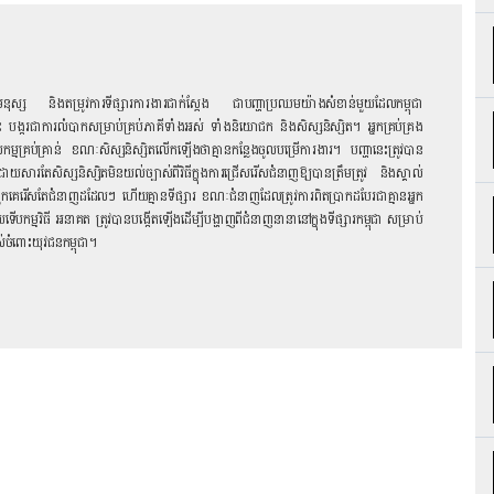
នមនុស្ស និងតម្រូវការទីផ្សារការងារជាក់ស្តែង ជាបញ្ហាប្រឈមយ៉ាងសំខាន់មួយដែលកម្ពុជា
 បង្ករជាការលំបាកសម្រាប់គ្រប់ភាគីទាំងអស់ ទាំងនិយោជក និង​សិស្សនិស្សិត។ អ្នកគ្រប់គ្រង
ាំងពលកម្មគ្រប់គ្រាន់ ខណៈ​សិស្សនិស្សិតលើកឡើងថាគ្មានកន្លែងចូលបម្រើការងារ។ បញ្ហានេះត្រូវបាន
តែ​សិស្សនិស្សិតមិនយល់ច្បាស់ពីវិធីក្នុងការជ្រើសរើសជំនាញឱ្យបានត្រឹមត្រូវ និងស្គាល់
ពួកគេរើសតែជំនាញដដែលៗ ហើយគ្មានទីផ្សារ ខណៈជំនាញដែលត្រូវការពិតប្រាកដបែរជាគ្មានអ្នក
កម្មវិធី អនាគត ត្រូវបានបង្កើតឡើងដើម្បីបង្ហាញពីជំនាញ​នានានៅក្នុងទីផ្សារកម្ពុជា សម្រាប់
ចំពោះយុវជនកម្ពុជា។