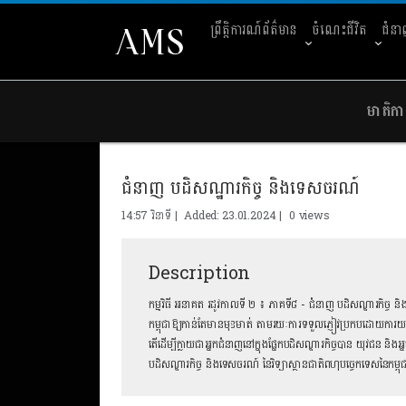
ព្រឹត្តិការណ៍ព័ត៌មាន
ចំណេះជីវិត
ជំន
មាតិកា
ជំនាញ បដិសណ្ឋារកិច្ច និងទេសចរណ៍
14:57 វិនាទី | Added: 23.01.2024 |
0 views
Description
កម្មវិធី អនាគត រដូវកាលទី ២ ៖ ភាគទី៨ - ជំនាញ បដិសណ្ឋារកិច្ច និងទ
កម្ពុជាឱ្យកាន់តែមានមុខមាត់ តាមរយៈការទទួលភ្ញៀវប្រកបដោយការយកចិត្តទ
តើដើម្បីក្លាយជាអ្នកជំនាញនៅក្នុងផ្នែកបដិសណ្ឋារកិច្ចបាន យុវជន និងអ្ន
បដិសណ្ឋារកិច្ច និងទេសចរណ៍ នៃវិទ្យាស្ថានជាតិពហុបច្ចេកទេសនៃកម្ព