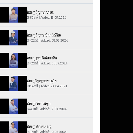
ជំនាញ វិស្វកម្មលោហ:
15:50នាទី | Added: 15.05.2024
ជំនាញ វិស្វកម្មសំណង់ស៊ីវិល
15:02នាទី | Added: 08.05.2024
ជំនាញ គ្រូបង្វឹកហែលទឹក
15:02នាទី | Added: 01.05.2024
ជំនាញវិស្វកម្មមេកាត្រូនិក
13:34នាទី | Added: 24.04.2024
ជំនាញព័ត៌មានវិទ្យា
14:46នាទី | Added: 17.04.2024
ជំនាញ ផលិតភេសជ្ជ:
14:17នាទី | Added: 10.04.2024