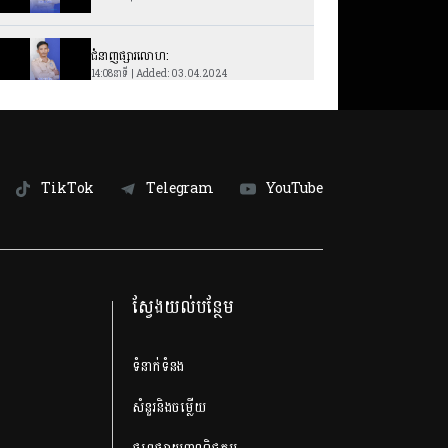
ជំនាញផ្សារលោហ:
14:08នាទី | Added: 03.04.2024
ជំនាញ វិស្វកម្មរថយន្ដ
15:54នាទី | Added: 27.03.2024
TikTok
Telegram
YouTube
ជំនាញ របាំបុរាណ
13:24នាទី | Added: 20.03.2024
ជំនាញ វិស្វកម្មមេកានិក
ស្វែងយល់បន្ថែម
13:15នាទី | Added: 13.03.2024
ជំនាញ អក្សរសាស្រ្ដបារាំង
ទំនាក់ទំនង
13:36នាទី | Added: 06.03.2024
សំនួរនិងចម្លើយ
ជំនាញវិទ្យាសាស្រ្សអុបទិក