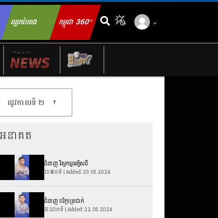
ពន្លកបៃតង
កម្ពុជា 360°
ch for:
រដូវកាលទី​ ២
អនាគត
ជំនាញ វិស្វកម្មអគ្គិសនី
13:45នាទី | Added: 29.05.2024
ជំនាញ បរិក្ខាត្រជាក់
15:20នាទី | Added: 22.05.2024