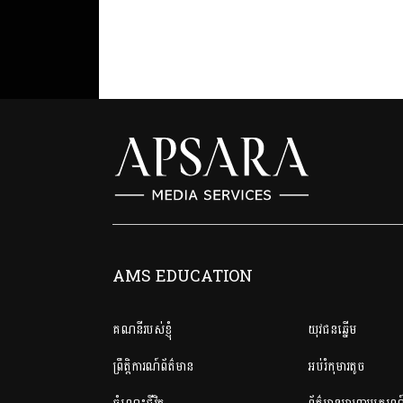
AMS EDUCATION
គណនី​របស់ខ្ញុំ
យុវជនឆ្នើម
ព្រឹត្តិការណ៍ព័ត៌មាន
អប់រំកុមារតូច