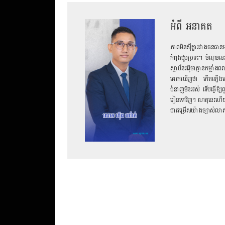
អំពី អនាគត
ភាពមិនស៊ីគ្នារវាងធនធា
កំពុងជួបប្រទះ។ ចំណុចនេះ
ស្ថាប័ន​រអ៊ូថាគ្មាន​កម្ល
គេរកឃើញថា កើតឡើងដោយសារ
ជំនាញមិនអស់ ទើបធ្វើឱ្យ
រៀនទៅវិញ។ ហេតុនេះហើយទើប​
ជាជម្រើសយ៉ាងច្បាស់លាស់