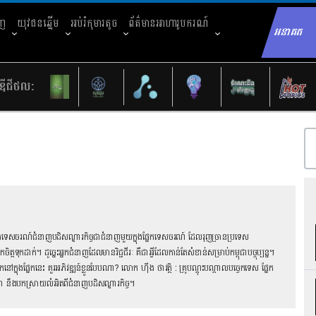
ាញ
យុវជនឆ្នើម
អប់រំកុមារតូច
ព័ត៌មានអាហារូបករណ៍
អនាគត
Sear
ឌីជីថល:
េសចរណ៍​​​​​​​​ ជំនាញបដិសណ្ឋារកិច្ចជាជំនាញមួយក្នុងផ្នែកទេសចរណ៍ ដែលរុញច្រានប្រទេស
ុកដាក់។ ដូច្នេះអ្នកជំនាញដែលមានវិជ្ជជីរៈ គឺជាអ្វីដែលកាន់តែសំខាន់សម្រាប់កម្ពុជាបច្ចុប្បន្ន។
កនៅក្នុងផ្នែកនេះ គួរអភិវឌ្ឍន៍ខ្លួនបែបណា? លោក ហ៊ីង ថាវត្ថិ : គ្រូបណ្ដុះបណ្ដាលបច្ចេកទេស ផ្នែក
ុជា នឹងបកស្រាយលំអិតពីជំនាញបដិសណ្ឋារកិច្ច។